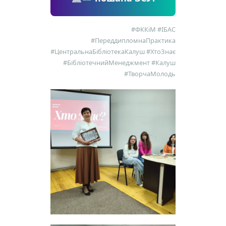
#ФККіМ #ІБАС
#ПереддипломнаПрактика
#ЦентральнаБібліотекаКалуш #ХтоЗнає
#БібліотечнийМенеджмент #Калуш
#ТворчаМолодь