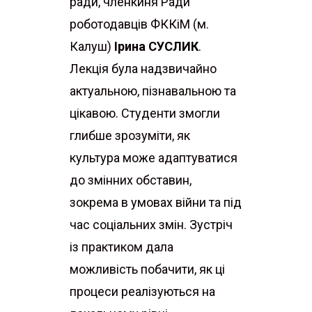
ради, членкиня Ради
роботодавців ФККіМ (м.
Калуш)
Ірина СУСЛИК
.
Лекція була надзвичайно
актуальною, пізнавальною та
цікавою. Студенти змогли
глибше зрозуміти, як
культура може адаптуватися
до змінних обставин,
зокрема в умовах війни та під
час соціальних змін. Зустріч
із практиком дала
можливість побачити, як ці
процеси реалізуються на