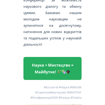
конференції за можливість
наукового діалогу та обміну
ідеями. Бажаємо нашим
молодим науковцям не
зупинятися на досягнутому,
натхнення для нових відкриттів
та подальших успіхів у науковій
діяльності!
Наука + Мистецтво =
Майбутнє!
#Екологія #Наука #ФККіМ
#СценічнеМистецтво #ІФНТУНГ
#Конференція2026 #Калуш #Освіта