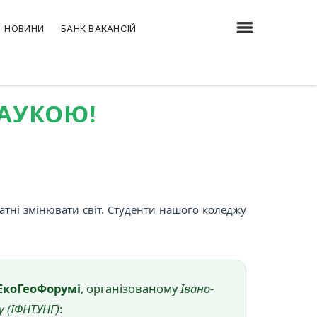
НОВИНИ
БАНК ВАКАНСІЙ
НАУКОЮ!
атні змінювати світ. Студенти нашого коледжу
ЕкоГеоФорумі
, організованому
Івано-
 (ІФНТУНГ)
: