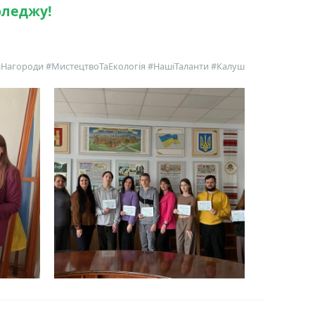
оледжу!
Нагороди #МистецтвоТаЕкологія #НашіТаланти #Калуш