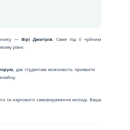
рівнику —
Вірі Дмитрів
. Саме під її чуйним
вому рівні.
Форум
, дає студентам можливість проявити
изайну.
чого та наукового самовираження молоді. Ваша