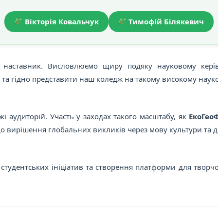
Вікторія Ковальчук
Тимофій Білякевич
ий наставник. Висловлюємо щиру подяку науковому ке
ї та гідно представити наш коледж на такому високому науко
жі аудиторій. Участь у заходах такого масштабу, як
ЕкоГео
до вирішення глобальних викликів через мову культури та д
 студентських ініціатив та створення платформи для твор