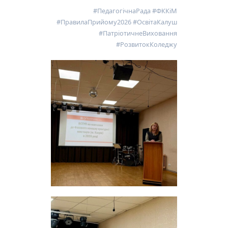
#ПедагогічнаРада #ФККіМ
#ПравилаПрийому2026 #ОсвітаКалуш
#ПатріотичнеВиховання
#РозвитокКоледжу