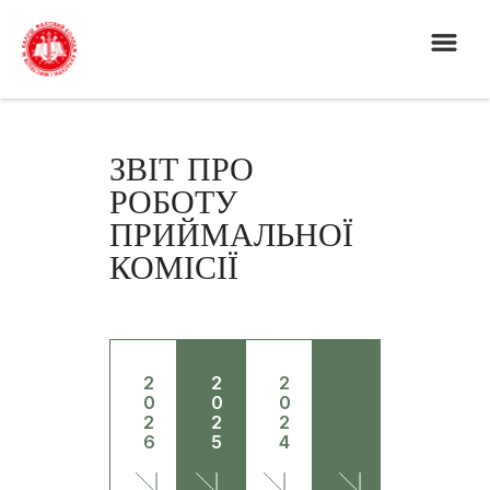
ЗВІТ ПРО
РОБОТУ
ПРИЙМАЛЬНОЇ
КОМІСІЇ
2
2
2
0
0
0
2
2
2
6
5
4