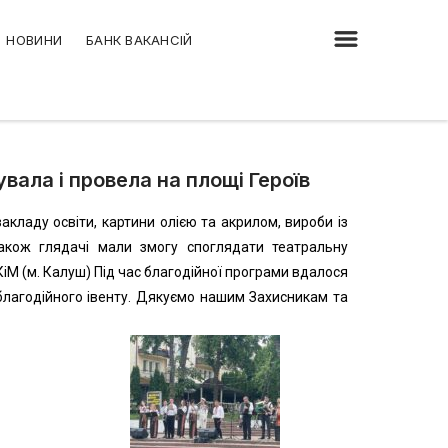
НОВИНИ
БАНК ВАКАНСІЙ
вала і провела на площі Героїв
акладу освіти, картини олією та акрилом, вироби із
Також глядачі мали змогу споглядати театральну
КіМ (м. Калуш) Під час благодійної програми вдалося
 благодійного івенту. Дякуємо нашим Захисникам та