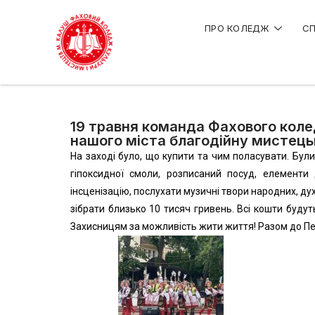
ПРО КОЛЕДЖ
СП
19 травня команда Фахового колед
нашого міста благодійну мистець
На заході було, що купити та чим поласувати. Були
гіпоксидної смоли, розписаний посуд, елементи
інсценізацію, послухати музичні твори народних, ду
зібрати близько 10 тисяч гривень. Всі кошти буду
Захисницям за можливість жити життя! Разом до Пе